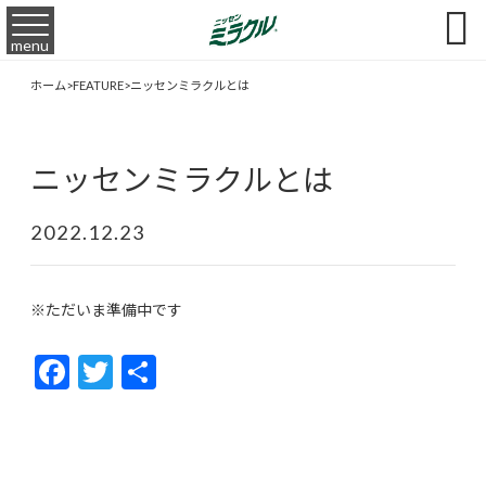

menu
ホーム
>
FEATURE
>
ニッセンミラクルとは
ニッセンミラクルとは
2022.12.23
※ただいま準備中です
F
T
共
ac
w
有
e
itt
b
er