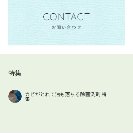
特集
カビがとれて油も落ちる除菌洗剤 特
集