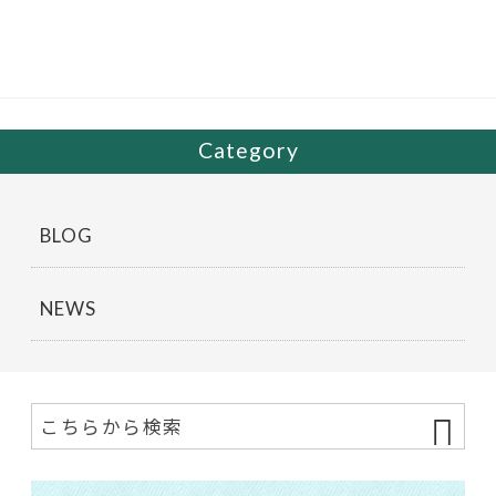
o
o
k
Category
BLOG
NEWS